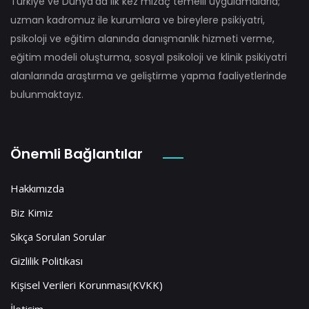
Türkiye ve Dünya’da ilk kez mizaç temelli uygulamalarla;
uzman kadromuz ile kurumlara ve bireylere psikiyatri,
psikoloji ve eğitim alanında danışmanlık hizmeti verme,
eğitim modeli oluşturma, sosyal psikoloji ve klinik psikiyatri
alanlarında araştırma ve geliştirme yapma faaliyetlerinde
bulunmaktayız.
Önemli Bağlantılar
Hakkımızda
Biz Kimiz
Sıkça Sorulan Sorular
Gizlilik Politikası
Kişisel Verileri Korunması(KVKK)
İletişim