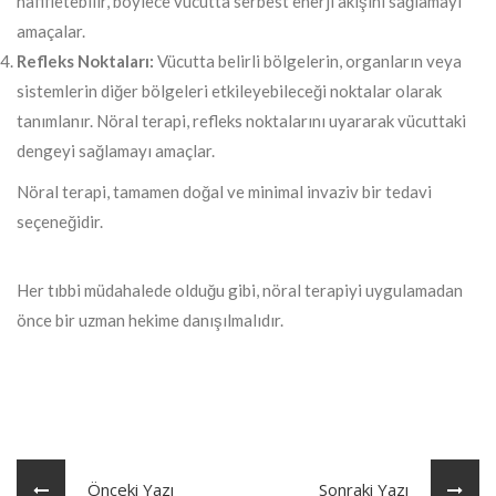
hafifletebilir, böylece vücutta serbest enerji akışını sağlamayı
amaçalar.
Refleks Noktaları:
Vücutta belirli bölgelerin, organların veya
sistemlerin diğer bölgeleri etkileyebileceği noktalar olarak
tanımlanır. Nöral terapi, refleks noktalarını uyararak vücuttaki
dengeyi sağlamayı amaçlar.
Nöral terapi, tamamen doğal ve minimal invaziv bir tedavi
seçeneğidir.
Her tıbbi müdahalede olduğu gibi, nöral terapiyi uygulamadan
önce bir uzman hekime danışılmalıdır.
Önceki Yazı
Sonraki Yazı