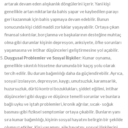
artarak devam eden alışkanlık döngülerini içerir. Yani kişi
genellikle artan miktarlarda bahis yapar ve kaybedilen parayı
geri kazanmak için bahis yapmaya devam edebilir. Bunun
sonucunda kişi ciddi maddi zorluklar yaşayabilir. Ortaya çıkan
finansal sıkıntılar, borçlanma ve başkalarının desteğine muhtaç
olma gibi durumlar kişinin depresyon, anksiyete, öfke sorunları
yaşamasına ve intihar düşünceleri geliştirmesine yol açabilir.
Duygusal Problemler ve Sosyal İlişkiler:
Kumar oynama,
genellikle sıkıntılı hissetme durumunda bir kaçış yolu olarak
tercih edilir. Bu durum bağımlılığı daha da güçlendirebilir. Ayrıca,
sosyal izolasyon, depresyon, kaygı, umutsuzluk, karamsarlık,
huzursuzluk, dürtü kontrol bozuklukları, şiddet eğilimi, intihar
düşünceleri gibi duygu ve düşünce temelli sorunlar ve bunlara
bağlı uyku ve iştah problemleri, kronik ağrılar, sıcak- soğuk
basması gibi fiziksel semptomlar ortaya çıkabilir. Bunların yanı
sıra kumar bağımlılığı, kişinin sosyal hayatını belirgin bir şekilde
olumsuz etkiler. Kişi yaşamını, aile hayatını, sosyal ilişkilerini,