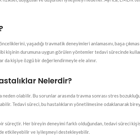
?
 önceliklerini, yaşadığı travmatik deneyimleri anlamasını, başa çıkmas
gibi kişinin durumuna uygun görülen yöntemler tedavi sürecinde kullan
r da kişiye özgü bir değerlendirmeyle ele alınır.
talıklar Nelerdir?
ra neden olabilir. Bu sorunlar arasında travma sonrası stres bozukluğ
abilir. Tedavi süreci, bu hastalıkların yönetilmesine odaklanarak bire
r süreçtir. Her bireyin deneyimi farklı olduğundan, tedavi süreci kişis
e etkileyebilir ve iyileşmeyi destekleyebilir.