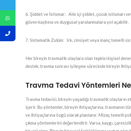
6. Şiddet ve İstismar: Aile içi şiddet, çocuk istismarı v
güven kaybına ve duygusal yaralanmalara yol açabilir.
7. Sistematik Zulüm: Irk, cinsiyet veya inanç temelli si
Her bireyin travmatik olaylara olan tepkisi kişisel deney
destek, travma sonrası iyileşme sürecinde bireyin ihtiy
Travma Tedavi Yöntemleri Nel
Travma tedavisi, bireyin yaşadığı travmatik olayların e
içerir. Bu yöntemler, bireyin ihtiyaçlarına, travmanın t
ve ihtiyaçlarına özgü olarak planlanır. Mizaç temelli psi
çıkma yöntemlerini değerlendirir. Varsa, kaygı, çaresiz
bir yol çizer. Bireyin bireysel farklılıklarına uygun ola