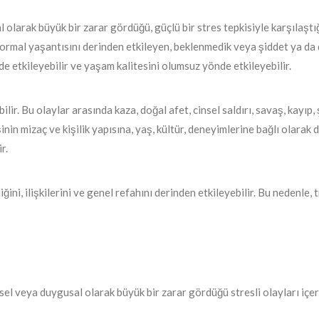
 olarak büyük bir zarar gördüğü, güçlü bir stres tepkisiyle karşılaştığı 
 normal yaşantısını derinden etkileyen, beklenmedik veya şiddet ya da 
ilde etkileyebilir ve yaşam kalitesini olumsuz yönde etkileyebilir.
ir. Bu olaylar arasında kaza, doğal afet, cinsel saldırı, savaş, kayıp, 
inin mizaç ve kişilik yapısına, yaş, kültür, deneyimlerine bağlı olarak d
r.
ğini, ilişkilerini ve genel refahını derinden etkileyebilir. Bu nedenle
iksel veya duygusal olarak büyük bir zarar gördüğü stresli olayları iç