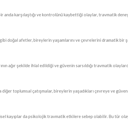
ir anda karşılaştığı ve kontrolünü kaybettiği olaylar, travmatik deneyi
ibi doğal afetler, bireylerin yaşamlarını ve çevrelerini dramatik bir şe
larının ağır şekilde ihlal edildiği ve güvenin sarsıldığı travmatik olayla
a diğer toplumsal çatışmalar, bireylerin yaşadıkları çevreye ve güven
isel kayıplar da psikolojik travmatik etkilere sebep olabilir. Bu tür o