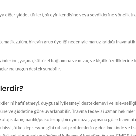
eya diğer şiddet türleri, bireyin kendisine veya sevdiklerine yönelik t
stematik zulüm, bireyin grup üyeliği nedeniyle maruz kaldığı travmatik 
imlerine, yaşına, kültürel bağlamına ve mizaç ve kişilik özelliklerine 
açlarına uygun destek sunabilir.
erdir?
tkilerini hafifletmeyi, duygusal iyileşmeyi desteklemeyi ve işlevselli
ürüne ve şiddetine göre uyarlanabilir. Travma tedavisi uzman hekimler
kolojik danışmanlık/psikoterapi, bireyin mizaç yapısına göre travmatik 
lik hissi, öfke, depresyon gibi ruhsal problemlerin giderilmesinde v
rak fiziksel, duygusal ve düşünsel iyileşmeyi hedefler. Ayrıca, EMDR ter