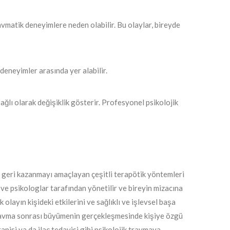
ravmatik deneyimlere neden olabilir. Bu olaylar, bireyde
deneyimler arasında yer alabilir.
bağlı olarak değişiklik gösterir. Profesyonel psikolojik
ği geri kazanmayı amaçlayan çeşitli terapötik yöntemleri
 ve psikologlar tarafından yönetilir ve bireyin mizacına
olayın kişideki etkilerini ve sağlıklı ve işlevsel başa
e travma sonrası büyümenin gerçekleşmesinde kişiye özgü
apisi ya da ilaç tedavisi gibi psikolojik travmaya